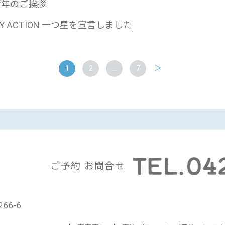
年新年のご挨拶
ITY ACTION 一つ星を宣言しました
1
2
…
7
＞
ご予約 お問合せ
66-6